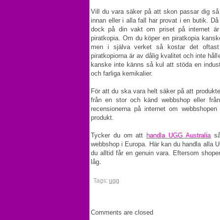
Vill du vara säker på att skon passar dig så
innan eller i alla fall har provat i en butik. 
dock på din vakt om priset på internet är
piratkopia. Om du köper en piratkopia kanske
men i själva verket så kostar det ofta
piratkopiorna är av dålig kvalitet och inte håll
kanske inte känns så kul att stöda en indus
och farliga kemikalier.
För att du ska vara helt säker på att produkt
från en stor och känd webbshop eller fr
recensionerna på internet om webbshopen f
produkt.
Tycker du om att
handla UGG Australia
så
webbshop i Europa. Här kan du handla alla UGG
du alltid får en genuin vara. Eftersom shop
låg.
Tags:
ugg
Comments are closed