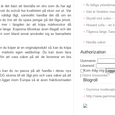
Är billiga ytterdörr
 är det bäst att beställa en sko som du har ägt
Då vet du också hur kvaliteten på skon ser ut. Var
Vad är fördelen med
 väldigt lågt, sannolikt handlar det då om en
Skydd mot solen – S
 du tror att du spara pengar på det låga priset,
st mer i längden än att köpa märkesskor då
Howard sofa – en k
er länge. Kopiorna tillverkas även illegalt och det
Tågresa längs Taiw
tri som bland annat använder sig av barnarbete
Handla saker
en du köper är en originalprodukt så kan du köpa
Authorization
ån märkets egen webbshop. Du kan även läsa
ör att vara säker på att de levererar en bra
Username:
Lösenord:
Kom ihåg mig
 kan du nu passa på att handla i deras nya
 skorna till ett lågt pris och vara säker på att
|
Glömt lösenordet?
Blogroll
en ligger inom Europa så är även fraktkostnaden
Grymma modesajte
http://www.garmina