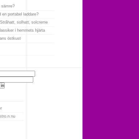
ar sämre?
 en portabel laddare?
tråhatt, solhatt, solcreme
lassiker i hemmets hjärta
ans östkust
r
stro.n.nu