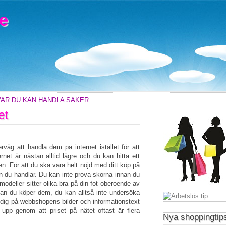
e
VAR DU KAN HANDLA SAKER
et
väg att handla dem på internet istället för att
rnet är nästan alltid lägre och du kan hitta ett
en. För att du ska vara helt nöjd med ditt köp på
an du handlar. Du kan inte prova skorna innan du
modeller sitter olika bra på din fot oberoende av
nan du köper dem, du kan alltså inte undersöka
ta dig på webbshopens bilder och informationstext
upp genom att priset på nätet oftast är flera
Nya shoppingtip