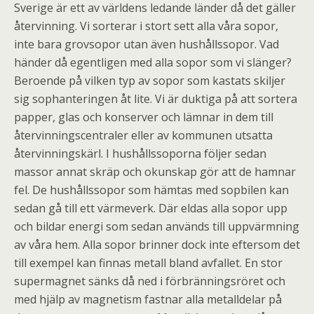
Sverige är ett av världens ledande länder då det gäller
återvinning. Vi sorterar i stort sett alla våra sopor,
inte bara grovsopor utan även hushållssopor. Vad
händer då egentligen med alla sopor som vi slänger?
Beroende på vilken typ av sopor som kastats skiljer
sig sophanteringen åt lite. Vi är duktiga på att sortera
papper, glas och konserver och lämnar in dem till
återvinningscentraler eller av kommunen utsatta
återvinningskärl. I hushållssoporna följer sedan
massor annat skräp och okunskap gör att de hamnar
fel. De hushållssopor som hämtas med sopbilen kan
sedan gå till ett värmeverk. Där eldas alla sopor upp
och bildar energi som sedan används till uppvärmning
av våra hem. Alla sopor brinner dock inte eftersom det
till exempel kan finnas metall bland avfallet. En stor
supermagnet sänks då ned i förbränningsröret och
med hjälp av magnetism fastnar alla metalldelar på